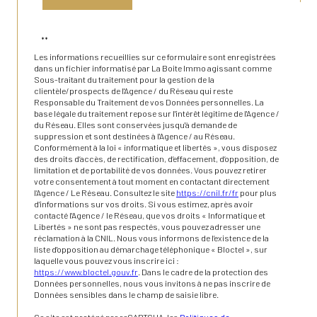
**
Les informations recueillies sur ce formulaire sont enregistrées
dans un fichier informatisé par La Boite Immo agissant comme
Sous-traitant du traitement pour la gestion de la
clientèle/prospects de l'Agence / du Réseau qui reste
Responsable du Traitement de vos Données personnelles. La
base légale du traitement repose sur l'intérêt légitime de l'Agence /
du Réseau. Elles sont conservées jusqu'à demande de
suppression et sont destinées à l'Agence / au Réseau.
Conformément à la loi « informatique et libertés », vous disposez
des droits d’accès, de rectification, d’effacement, d’opposition, de
limitation et de portabilité de vos données. Vous pouvez retirer
votre consentement à tout moment en contactant directement
l’Agence / Le Réseau. Consultez le site
https://cnil.fr/fr
pour plus
d’informations sur vos droits. Si vous estimez, après avoir
contacté l'Agence / le Réseau, que vos droits « Informatique et
Libertés » ne sont pas respectés, vous pouvez adresser une
réclamation à la CNIL. Nous vous informons de l’existence de la
liste d'opposition au démarchage téléphonique « Bloctel », sur
laquelle vous pouvez vous inscrire ici :
https://www.bloctel.gouv.fr
. Dans le cadre de la protection des
Données personnelles, nous vous invitons à ne pas inscrire de
Données sensibles dans le champ de saisie libre.
Ce site est protégé par reCAPTCHA, les
Politiques de