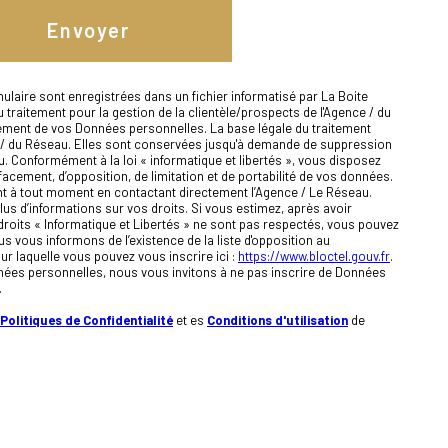
Envoyer
mulaire sont enregistrées dans un fichier informatisé par La Boite
raitement pour la gestion de la clientèle/prospects de l'Agence / du
ement de vos Données personnelles. La base légale du traitement
nce / du Réseau. Elles sont conservées jusqu'à demande de suppression
u. Conformément à la loi « informatique et libertés », vous disposez
ffacement, d’opposition, de limitation et de portabilité de vos données.
t à tout moment en contactant directement l’Agence / Le Réseau.
us d’informations sur vos droits. Si vous estimez, après avoir
droits « Informatique et Libertés » ne sont pas respectés, vous pouvez
s vous informons de l’existence de la liste d'opposition au
r laquelle vous pouvez vous inscrire ici :
https://www.bloctel.gouv.fr
.
nées personnelles, nous vous invitons à ne pas inscrire de Données
.
Politiques de Confidentialité
et es
Conditions d'utilisation
de