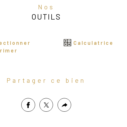
s à l'emploi,
Nos
OUTILS
ngar et entrepôt : 1820m² - grande 
eur, accès poids lourds, nombreuses 
ibilités d'aménagement.
ectionner
Calculatrice
rimer
cès rapide à l'A5 et à l'Ile de France
Partager ce bien
dre professionnel en développement
portunité d'implantation ou d'extension 
tivité