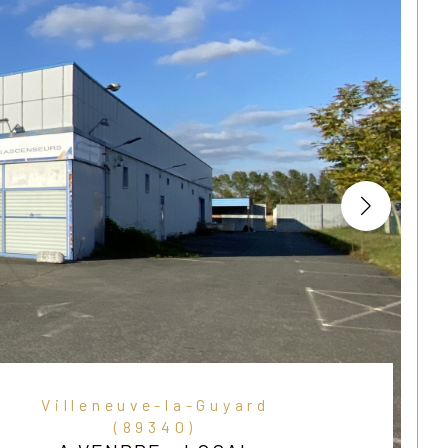
Villeneuve-la-Guyard
(89340)