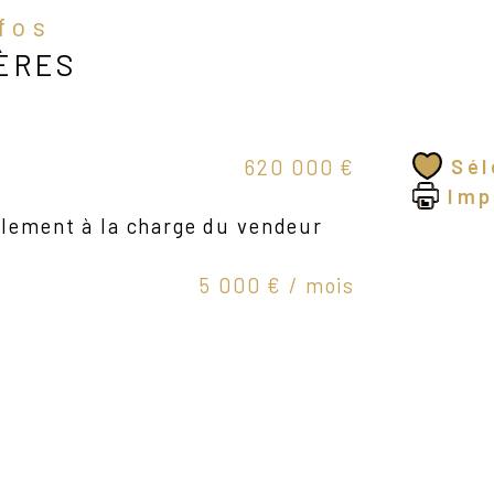
prêt
nfos
ÈRES
- Ha
haut
poss
Sél
620 000 €
Imp
alement à la charge du vendeur
* Ac
5 000 € / mois
* Ca
* Op
d'ac