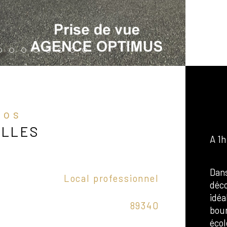
fos
ELLES
A 1h
Dans
Caractér
Local professionnel
Vu
déco
idéa
89340
Sup
bour
écol