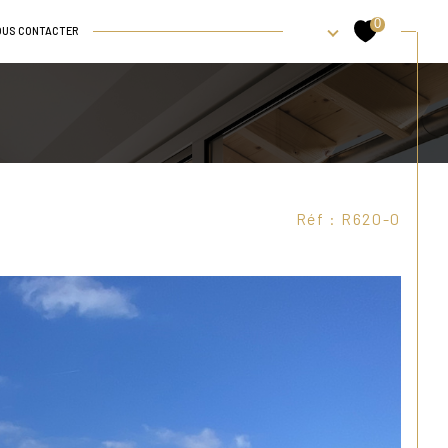
0
OUS CONTACTER
et bureaux
Locaux et bureaux
Nos biens vendus
Filtrer
Réf : R620-0
Réinitialiser les filtres