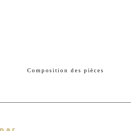
Un s
d'em
ambi
DPE 
Composition des pièces
Cont
orga
Les i
expos
 par