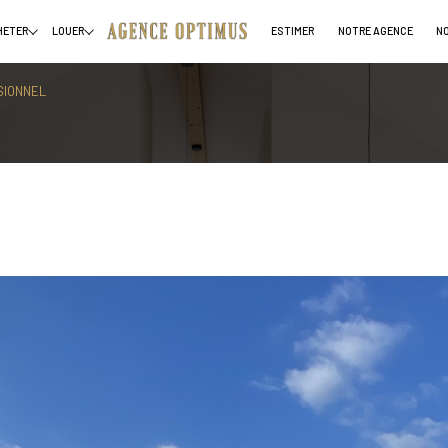
HETER
LOUER
ESTIMER
NOTRE AGENCE
N
ropriétés
Maisons
Terrains
Locaux 
Voir les
2
annonces
SIONNEL
uer
Estimer
1
LOCALISATION
BUDGET
née
lleneuve-la-Guyard