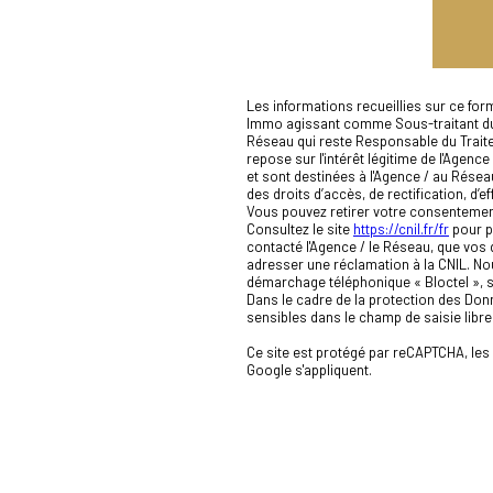
Les informations recueillies sur ce for
Immo agissant comme Sous-traitant du t
Réseau qui reste Responsable du Trait
repose sur l'intérêt légitime de l'Age
et sont destinées à l'Agence / au Résea
des droits d’accès, de rectification, d’e
Vous pouvez retirer votre consentemen
Consultez le site
https://cnil.fr/fr
pour pl
contacté l'Agence / le Réseau, que vos 
adresser une réclamation à la CNIL. Nou
démarchage téléphonique « Bloctel », su
Dans le cadre de la protection des Don
sensibles dans le champ de saisie libre
Ce site est protégé par reCAPTCHA, les
Google s'appliquent.