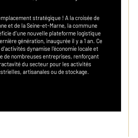
e de chauffage
mplacement stratégique ! A la croisée de 
e de chauffage
nne et de la Seine-et-Marne, la commune 
ficie d'une nouvelle plateforme logistique 
ernière génération, inaugurée il y a 1 an. Ce 
 d'activités dynamise l'économie locale et 
re de nombreuses entreprises, renforçant 
tractavité du secteur pour les activités 
strielles, artisanales ou de stockage.
ien en détail :
rrain clos de 7500m²,
reaux : 300m² - confortables, lumineux, 