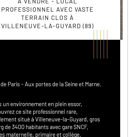
A VENDRE - LOCAL
PROFESSIONNEL AVEC VASTE
TERRAIN CLOS À
VILLENEUVE-LA-GUYARD (89)
 de Paris - Aux portes de la Seine et Marne.
 un environnement en plein essor, 
istiques
Valeurs
e
uvrez ce site professionnel rare, 
lement situé à Villeneuve-la-Guyard, gros 
erficie (m²)
g de 3400 habitants avec gare SNCF, 
es maternelle, primaire et collège.