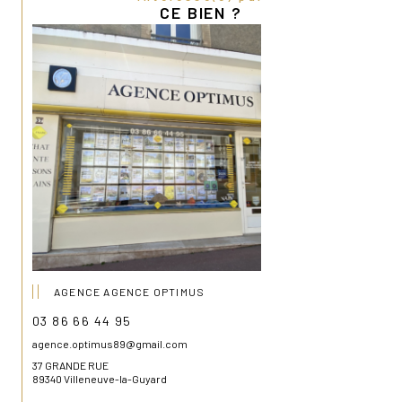
CE BIEN ?
C'est le type de bien qui permet de poser ses 
valises, de se projeter, et d'envisager l'avenir 
avec confiance.
Le tout à un prix attractif : 123 000 €
AGENCE AGENCE OPTIMUS
03 86 66 44 95
agence.optimus89@gmail.com
37 GRANDE RUE
89340 Villeneuve-la-Guyard