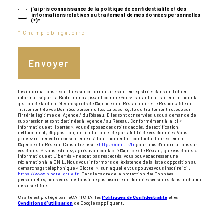
j'ai pris connaissance de la politique de confidentialité et des
informations relatives au traitement de mes données personnelles
(*)*
* Champ obligatoire
Envoyer
Les informations recueillies sur ce formulaire sont enregistrées dans un fichier
informatisé par La Boite Immo agissant comme Sous-traitant du traitement pour la
gestion de la clientèle/prospects de l'Agence / du Réseau qui reste Responsable du
Traitement de vos Données personnelles. La base légale du traitement repose sur
l'intérêt légitime de l'Agence / du Réseau. Elles sont conservées jusqu'à demande de
suppression et sont destinées à l'Agence / au Réseau. Conformément à la loi «
informatique et libertés », vous disposez des droits d’accès, de rectification,
d’effacement, d’opposition, de limitation et de portabilité de vos données. Vous
pouvez retirer votre consentement à tout moment en contactant directement
l’Agence / Le Réseau. Consultez le site
https://cnil.fr/fr
pour plus d’informations sur
vos droits. Si vous estimez, après avoir contacté l'Agence / le Réseau, que vos droits «
Informatique et Libertés » ne sont pas respectés, vous pouvez adresser une
réclamation à la CNIL. Nous vous informons de l’existence de la liste d'opposition au
démarchage téléphonique « Bloctel », sur laquelle vous pouvez vous inscrire ici :
https://www.bloctel.gouv.fr
. Dans le cadre de la protection des Données
personnelles, nous vous invitons à ne pas inscrire de Données sensibles dans le champ
de saisie libre.
Ce site est protégé par reCAPTCHA, les
Politiques de Confidentialité
et es
Conditions d'utilisation
de Google s'appliquent.