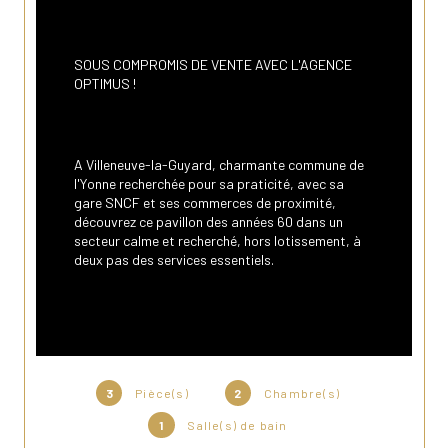
SOUS COMPROMIS DE VENTE AVEC L'AGENCE 
OPTIMUS !
A Villeneuve-la-Guyard, charmante commune de 
l'Yonne recherchée pour sa praticité, avec sa 
gare SNCF et ses commerces de proximité, 
découvrez ce pavillon des années 60 dans un 
secteur calme et recherché, hors lotissement, à 
deux pas des services essentiels.
Les atouts du bien :
- 69,5m² habitables,
3
Pièce(s)
2
Chambre(s)
- sous-sol total offrant de belles possibilités de 
rangements ou d'aménagement,
1
Salle(s) de bain