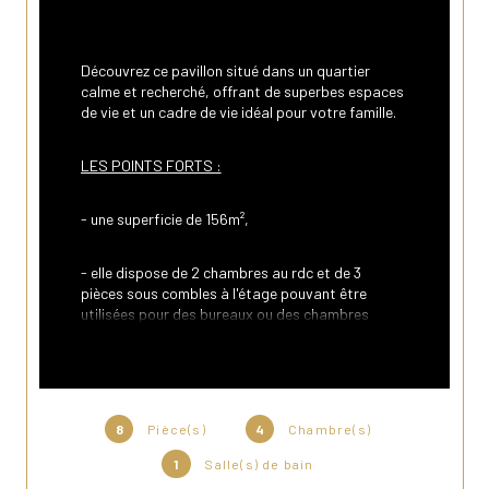
Découvrez ce pavillon situé dans un quartier 
calme et recherché, offrant de superbes espaces 
de vie et un cadre de vie idéal pour votre famille.
LES POINTS FORTS :
- une superficie de 156m²,
- elle dispose de 2 chambres au rdc et de 3 
pièces sous combles à l'étage pouvant être 
utilisées pour des bureaux ou des chambres 
d'enfants,
- de deux salons au RDC dont l'un avec cheminée 
insert, ainsi qu'une vaste pièce palière à l'étage 
offrant des espaces généreux pour la détente et 
8
Pièce(s)
4
Chambre(s)
les réceptions,
1
Salle(s) de bain