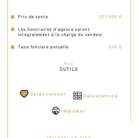
Réf R235-0. Taxes foncières : 940€.
Prix de vente
207 000 €
Pour toute information ou pour planifier une 
Les honoraires d'agence seront
visite, rien de plus facile nous disposons des 
intégralement à la charge du vendeur
clés, nous contacter au 03 86 66 44 95.
Taxe foncière annuelle
940 €
Nos
OUTILS
Sélectionner
Calculatrice
Imprimer
Partager ce bien