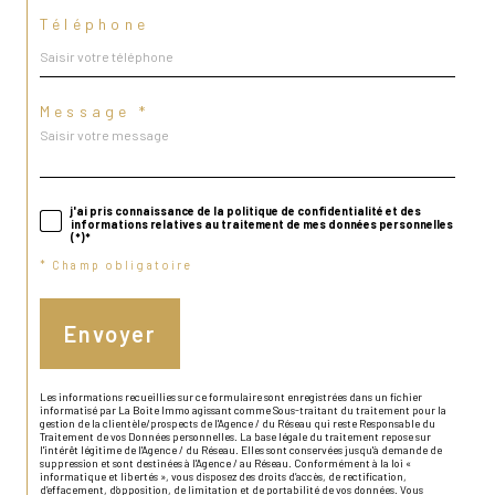
Téléphone
Message *
j'ai pris connaissance de la politique de confidentialité et des
informations relatives au traitement de mes données personnelles
(*)*
* Champ obligatoire
Envoyer
Les informations recueillies sur ce formulaire sont enregistrées dans un fichier
informatisé par La Boite Immo agissant comme Sous-traitant du traitement pour la
gestion de la clientèle/prospects de l'Agence / du Réseau qui reste Responsable du
Traitement de vos Données personnelles. La base légale du traitement repose sur
l'intérêt légitime de l'Agence / du Réseau. Elles sont conservées jusqu'à demande de
suppression et sont destinées à l'Agence / au Réseau. Conformément à la loi «
informatique et libertés », vous disposez des droits d’accès, de rectification,
d’effacement, d’opposition, de limitation et de portabilité de vos données. Vous