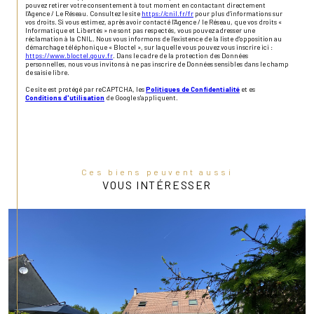
pouvez retirer votre consentement à tout moment en contactant directement
l’Agence / Le Réseau. Consultez le site
https://cnil.fr/fr
pour plus d’informations sur
vos droits. Si vous estimez, après avoir contacté l'Agence / le Réseau, que vos droits «
Informatique et Libertés » ne sont pas respectés, vous pouvez adresser une
réclamation à la CNIL. Nous vous informons de l’existence de la liste d'opposition au
démarchage téléphonique « Bloctel », sur laquelle vous pouvez vous inscrire ici :
https://www.bloctel.gouv.fr
. Dans le cadre de la protection des Données
personnelles, nous vous invitons à ne pas inscrire de Données sensibles dans le champ
de saisie libre.
Ce site est protégé par reCAPTCHA, les
Politiques de Confidentialité
et es
Conditions d'utilisation
de Google s'appliquent.
Ces biens peuvent aussi
VOUS INTÉRESSER