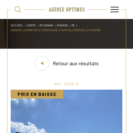
ACCUEIL
VENTE
ST AGNAN
MAISON
T8
MAISON LUMINEUSE ET SPACIEUSE A 5KM VILLENEUVE LA GUYARD
Retour aux résultats
Réf : R235-0
PRIX EN BAISSE