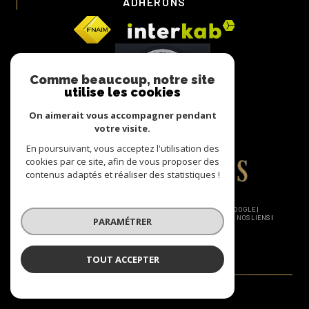
ADHÉRONS
Comme beaucoup, notre site
utilise les cookies
On aimerait vous accompagner pendant
votre visite.
En poursuivant, vous acceptez l'utilisation des
cookies par ce site, afin de vous proposer des
contenus adaptés et réaliser des statistiques !
© 2026 | TOUS DROITS RÉSERVÉS | TRADUCTION POWERED BY GOOGLE |
NOS HONORAIRES
PLAN DU SITE
MENTIONS LÉGALES
ADMIN
NOS LIENS
PARAMÉTRER
POLITIQUE RGPD
COOKIES
TOUT ACCEPTER