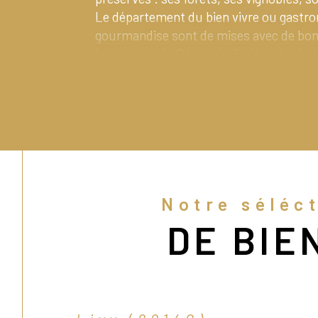
Le département du bien vivre ou gastro
gourmandise sont de mises avec de bon
Le secteur du Sénonais, limitrophe du b
nord et du Gâtinais à l’ouest est la rég
du département avec un élan démograp
nombreuses installations de jeunes qui
constructions accessibles. Bien desserv
également une vraie dynamique comme
de ces véritables atouts incitent c
nouveaux habitants à venir vivre dan
Notre séléc
authentique au cadre naturel d’exce
DE BIE