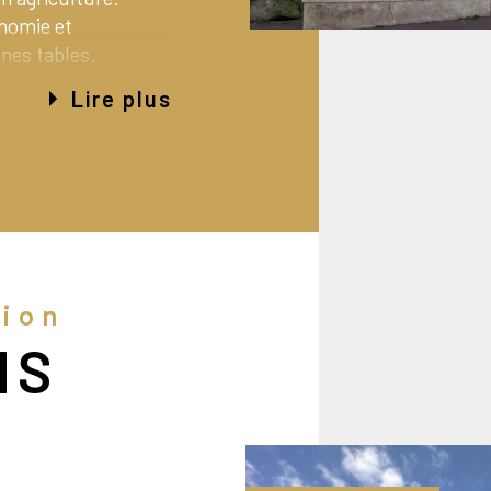
nomie et
nes tables.
assin parisien au
Lire plus
ion la plus dynamique
hique dû à de
 y trouvent des
i, le Sénonais offre
rciale.
L’ensemble
haque année de
s un territoire
tion
ption.
NS