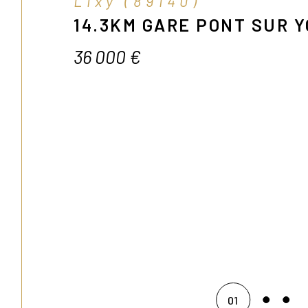
Lixy (89140)
14.3KM GARE PONT SUR Y
36 000 €
02