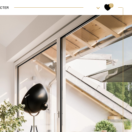
0
ACTER
et bureaux
Locaux et bureaux
Nos biens vendus
Filtrer
Réinitialiser les filtres