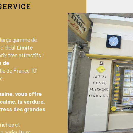
 SERVICE
large gamme de
e idéal
Limite
ix tres attractifs !
n de
Ile de France 10’
e.
aine, vous offre
calme, la verdure,
stress des grandes
riches et
on agriculture.